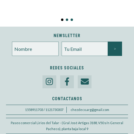
NEWSLETTER
REDES SOCIALES
CONTACTANOS
1558911703 / 1121730307
chezdeco.arg@gmail.com
Paseo comercial Lirios del Talar - (Gral José Artigas 3188, V50 s/n General
Pacheco), planta baja local 9