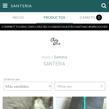
SANTERIA
INICIO
PRODUCTOS
CARRITO
0
COMPARTÍ TUS RINCONES CHEZ DECO USANDO NUESTRO HASTHAG #ESPACIOCHEZ
Inicio
/
Santeria
SANTERIA
Ordenar por
Filtrar por