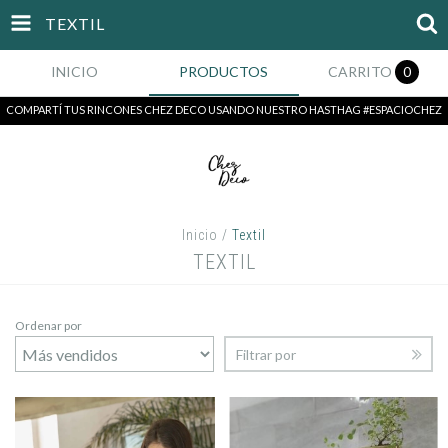
TEXTIL
INICIO
PRODUCTOS
CARRITO
0
COMPARTÍ TUS RINCONES CHEZ DECO USANDO NUESTRO HASTHAG #ESPACIOCHEZ
Inicio
/
Textil
TEXTIL
Ordenar por
Filtrar por