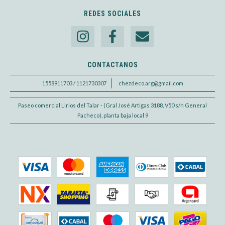
REDES SOCIALES
CONTACTANOS
1558911703 / 1121730307
chezdeco.arg@gmail.com
Paseo comercial Lirios del Talar - (Gral José Artigas 3188, V50 s/n General
Pacheco), planta baja local 9