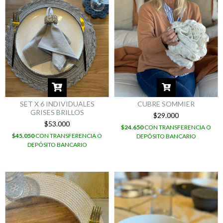
SET X 6 INDIVIDUALES
CUBRE SOMMIER
GRISES BRILLOS
$29.000
$53.000
$24.650
CON
TRANSFERENCIA O
$45.050
CON
TRANSFERENCIA O
DEPÓSITO BANCARIO
DEPÓSITO BANCARIO