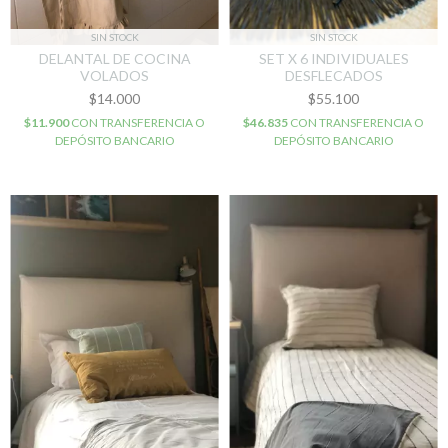
SIN STOCK
SIN STOCK
DELANTAL DE COCINA
SET X 6 INDIVIDUALES
VOLADOS
DESFLECADOS
$14.000
$55.100
$11.900
CON
TRANSFERENCIA O
$46.835
CON
TRANSFERENCIA O
DEPÓSITO BANCARIO
DEPÓSITO BANCARIO