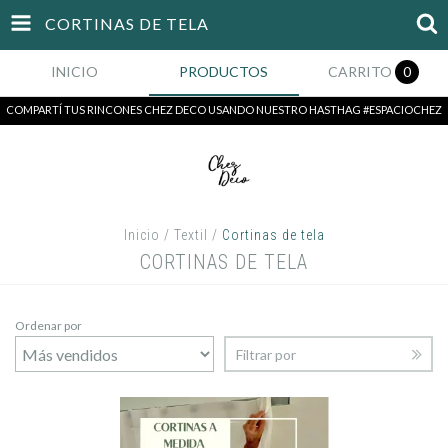
CORTINAS DE TELA
INICIO
PRODUCTOS
CARRITO
0
COMPARTÍ TUS RINCONES CHEZ DECO USANDO NUESTRO HASTHAG #ESPACIOCHEZ
Inicio
/
Textil
/
Cortinas de tela
CORTINAS DE TELA
Ordenar por
Filtrar por