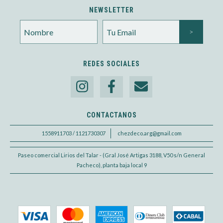
NEWSLETTER
REDES SOCIALES
CONTACTANOS
1558911703 / 1121730307
chezdeco.arg@gmail.com
Paseo comercial Lirios del Talar - (Gral José Artigas 3188, V50 s/n General
Pacheco), planta baja local 9