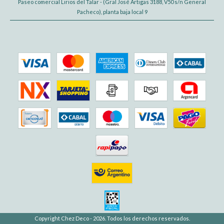
Paseo comercial Lirios del Talar - (Gral José Artigas 3188, V50 s/n General
Pacheco), planta baja local 9
Copyright Chez Deco - 2026. Todos los derechos reservados.