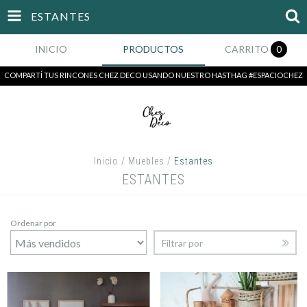
ESTANTES
INICIO
PRODUCTOS
CARRITO
0
COMPARTÍ TUS RINCONES CHEZ DECO USANDO NUESTRO HASTHAG #ESPACIOCHEZ
Inicio
/
Muebles
/
Estantes
ESTANTES
Ordenar por
Filtrar por