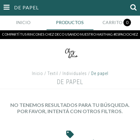
DE PAPEL
INICIO
PRODUCTOS
CARRITO
0
COMPARTÍ TUS RINCONES CHEZ DECO USANDO NUESTRO HASTHAG #ESPACIOCHEZ
Inicio
/
Textil
/
Individuales
/
De papel
DE PAPEL
NO TENEMOS RESULTADOS PARA TU BÚSQUEDA.
POR FAVOR, INTENTÁ CON OTROS FILTROS.