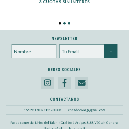
3 CUOTAS SIN INTERÉS
NEWSLETTER
REDES SOCIALES
CONTACTANOS
1558911703 / 1121730307
chezdeco.arg@gmail.com
Paseo comercial Lirios del Talar - (Gral José Artigas 3188, V50 s/n General
Pacheco), planta baja local 9