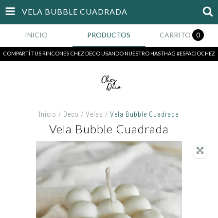
VELA BUBBLE CUADRADA
INICIO
PRODUCTOS
CARRITO
0
COMPARTÍ TUS RINCONES CHEZ DECO USANDO NUESTRO HASTHAG #ESPACIOCHEZ
Inicio
/
Deco
/
Velas
/
Vela Bubble Cuadrada
Vela Bubble Cuadrada