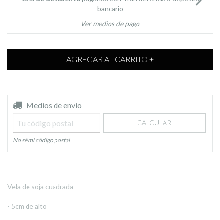
bancario
Ver medios de pago
Entregas para el CP:
Medios de envío
CAMBIAR CP
CALCULAR
No sé mi código postal
Vela de soja cuadrada
- 5cm de alto